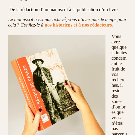
De la rédaction d’un manuscrit à la publication d’un livre
Le manuscrit n’est pas achevé, vous n’avez plus le temps pour
cela ? Confiez-le à
nos historiens et à nos rédacteurs
.
Vous
avez
quelque
s doutes
concern
ant le
fruit de
vos
recherc
hes, il
reste
des
zones
d’ombr
es que
vous
n’êtes
pas
parvenu