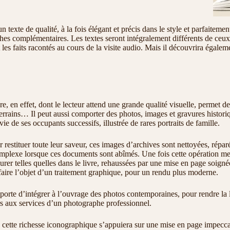
’un texte de qualité, à la fois élégant et précis dans le style et parfaite
ches complémentaires. Les textes seront intégralement différents de ceux
et les faits racontés au cours de la visite audio. Mais il découvrira égalem
re, en effet, dont le lecteur attend une grande qualité visuelle, permet d
errains… Il peut aussi comporter des photos, images et gravures historiqu
vie de ses occupants successifs, illustrée de rares portraits de famille.
r restituer toute leur saveur, ces images d’archives sont nettoyées, répar
mplexe lorsque ces documents sont abîmés. Une fois cette opération me
urer telles quelles dans le livre, rehaussées par une mise en page soign
aire l’objet d’un traitement graphique, pour un rendu plus moderne.
mporte d’intégrer à l’ouvrage des photos contemporaines, pour rendre la 
s aux services d’un photographe professionnel.
, cette richesse iconographique s’appuiera sur une mise en page impeccable