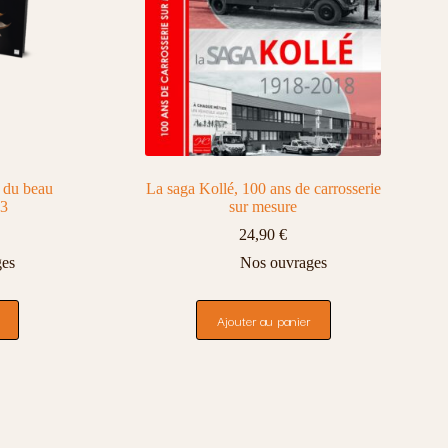
t du beau
La saga Kollé, 100 ans de carrosserie
43
sur mesure
24,90
€
ges
Nos ouvrages
Ajouter au panier