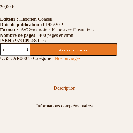
20,00
€
Editeur :
Historien-Conseil
Date de publication :
01/06/2019
Format :
16x22cm, noir et blanc avec illustrations
Nombre de pages :
400 pages environ
ISBN :
9791095680116
quantité
Ajouter au panier
de
Message
UGS :
AR00075
Catégorie :
Nos ouvrages
reçu
Description
Informations complémentaires