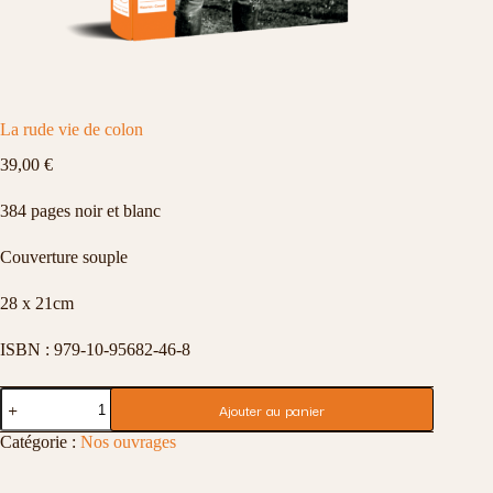
La rude vie de colon
39,00
€
384 pages noir et blanc
Couverture souple
28 x 21cm
ISBN : 979-10-95682-46-8
quantité
Ajouter au panier
de
La
Catégorie :
Nos ouvrages
rude
vie
de